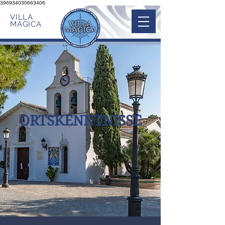
396934030663406
VILLA
MAGICA
ORTSKENNTNISSE