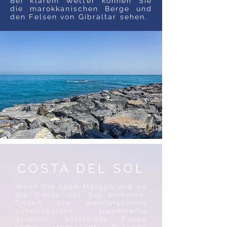
Bei klarem Wetter können Sie
die marokkanischen Berge und
den Felsen von Gibraltar sehen.
COSTA DEL SOL
Wenn Sie nach Málaga und an
die Costa del Sol kommen,
finden Sie wunderschöne
Landschaften, traumhafte
Strände, köstliches Essen