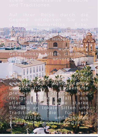
sowie interessante Bräuche
und Traditionen.
Auf Ihrer Reise durch die
Gegend entdecken Sie ein
reiches kulturelles Erbe,
atemberaubende
Küstengebiete und charmante
weiße Dörfer im Hinterland.
Sie werden wunderbare
Geheimnisse lüften, die Ihren
Aufenthalt unvergesslich
machen.
Bei einem Besuch der Provinz
Málaga und
der Costa del Sol
erwarten Sie wunderschöne
Landschaften, sagenhafte
preisgekrönte Strände, eine
riesige Küchenvielfalt aus
aller Welt und eine starke
Bindung an lokale Sitten und
Traditionen, die für ein
einzigartiges, umfassendes
Andalusien-Erlebnis sorgen.