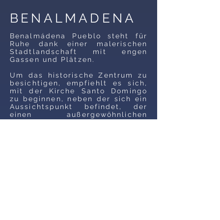
BENALMADENA
Benalmádena Pueblo steht für
Ruhe dank einer malerischen
Stadtlandschaft mit engen
Gassen und Plätzen.
Um das historische Zentrum zu
besichtigen, empfiehlt es sich,
mit der Kirche Santo Domingo
zu beginnen, neben der sich ein
Aussichtspunkt befindet, der
einen außergewöhnlichen
Panoramablick auf die Küste
bietet. Ganz in der Nähe dieses
Denkmals befinden sich die von
César Manrique entworfenen
Gärten der Mauer. Zu diesem
Spaziergang können Sie zwei
weitere Stationen hinzufügen:
die Skulptur des Mädchens und
La Fonda, in deren Gebäude
derzeit eine Hotelfachschule
untergebracht ist.
Kultur manifestiert sich in