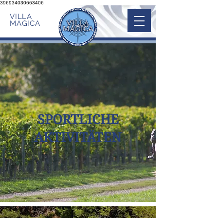
396934030663406
VILLA
MAGICA
SPORTLICHE
AKTIVITÄTEN