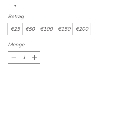
Betrag
€25
€50
€100
€150
€200
Menge
Kostenpflichtig bestellen
Licensed with the Junta De Andalucia VUT/MA/07345