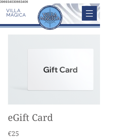
396934030663406
VILLA
MAGICA
eGift Card
€25