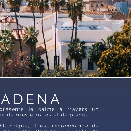
ront
Sol,
 de
é de
aux
une
MADENA
présente le calme à travers un
e de rues étroites et de places.
 historique, il est recommandé de