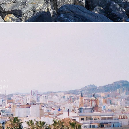
est
ges
s et
iche
ntes