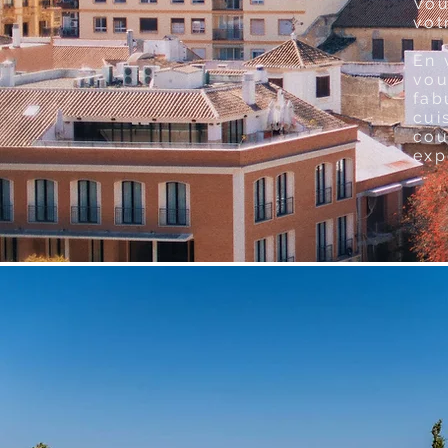
Vou
vot
En 
vou
fab
cui
co
exp