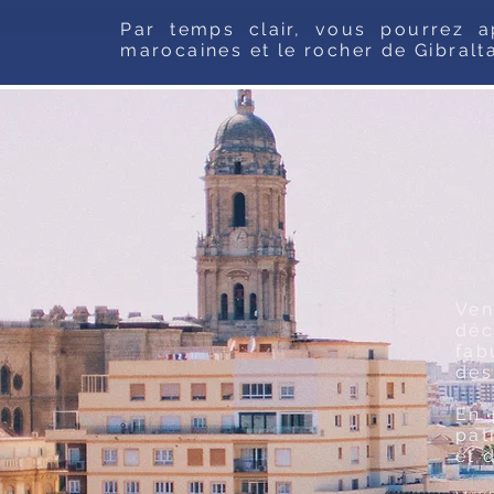
Par temps clair, vous pourrez a
marocaines et le rocher de Gibralta
Ven
dé
fab
des
En 
pat
et 