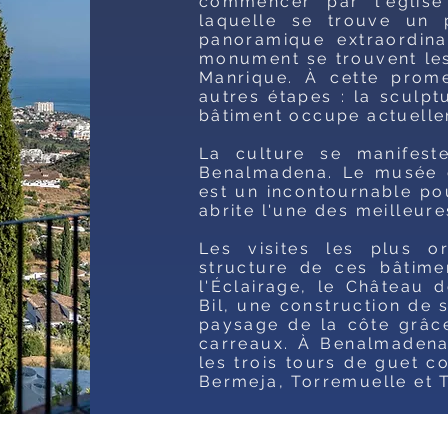
commencer par l'églis
laquelle se trouve un 
panoramique extraordina
monument se trouvent les
Manrique. À cette prom
autres étapes : la sculpt
bâtiment occupe actuelle
La culture se manifest
Benalmadena. Le musée d
est un incontournable pou
abrite l'une des meilleur
Les visites les plus or
structure de ces bâtime
l'Éclairage, le Château 
Bil, une construction de 
paysage de la côte grâc
carreaux. À Benalmadena, 
les trois tours de guet 
Bermeja, Torremuelle et 