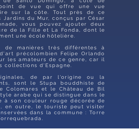
e de Santo Domingo, à côté de
point de vue qui offre une vue
ire sur la côte. Tout près de ce
 Jardins du Mur, conçus par César
enade, vous pouvez ajouter deux
ure de la Fille et La Fonda, dont le
ment une école hôtelière.
e de manières très différentes à
'art précolombien Felipe Orlando
r les amateurs de ce genre, car il
es collections d'Espagne.
iginales, de par l'origine ou la
nts, sont le Stupa bouddhiste de
de Colomares et le Château de Bil
style arabe qui se distingue dans le
e à son couleur rouge décorée de
en outre, le touriste peut visiter
conservées dans la commune : Torre
Torrequebrada.