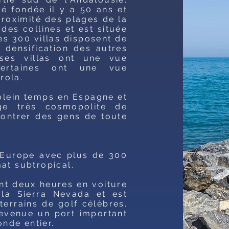
té fondée il y a 50 ans et
roximité des plages de la
des collines et est située
s 300 villas disposent de
a densification des autres
uses villas ont une vue
ertaines ont une vue
rola.
lein temps en Espagne et
ge très cosmopolite de
ncontrer des gens de toute
d'Europe avec plus de 300
mat subtropical.
nt deux heures en voiture
 la Sierra Nevada et est
errains de golf célèbres.
evenue un port important
onde entier.