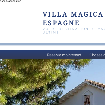
396934030663406
VILLA MAGICA
ESPAGNE
VOTRE DESTINATION DE V
ULTIME
Reserve maintenant
Choses à