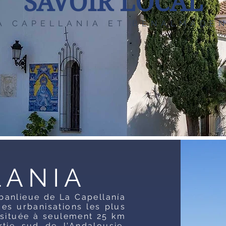
SAVOIR LOCAL
A CAPELLANIA ET BENALMADE
LANIA
 banlieue de La Capellanía
des urbanisations les plus
, située à seulement 25 km
tie sud de l'Andalousie.