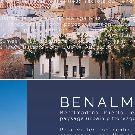
s dévoilerez de merveilleux secrets qui rend
re séjour inoubliable.
visitant la province de Malaga et
la Costa del 
s rencontrerez des paysages magnifiques,
uleuses plages primées, une grande diversit
sines du monde entier, une forte adhésion 
utumes et traditions locales, créant 
érience immersive unique en Andalousie.
BENAL
Benalmadena Pueblo re
paysage urbain pittoresqu
Pour visiter son centre