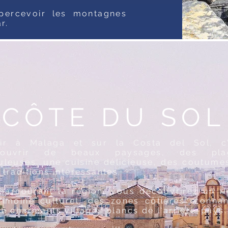
percevoir les montagnes
r.
CÔTE DU SOL
ir à Malaga et sur la Costa del Sol, c'
couvrir de beaux paysages, des pla
uleuses, une cuisine délicieuse, des coutume
 traditions intéressantes.
parcourant la région, vous découvrirez un r
rimoine culturel, des zones côtières étonna
de charmants villages blancs de l'arrière-pays.