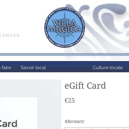
ACANCES
 faire
Savoir local
Culture locale
eGift Card
€25
Montant