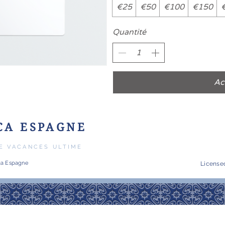
€25
€50
€100
€150
Quantité
Ac
CA ESPAGNE
E VACANCES ULTIME
ica Espagne
License