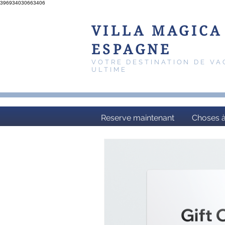
396934030663406
VILLA MAGICA
ESPAGNE
VOTRE DESTINATION DE V
ULTIME
Reserve maintenant
Choses à