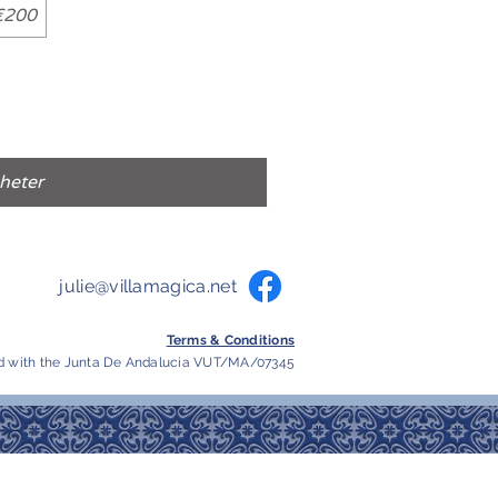
€200
heter
julie@villamagica.net
Terms & Conditions
d with the Junta De Andalucia VUT/MA/07345